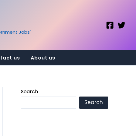
vernment Jobs"
tact us
About us
Search
Search