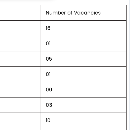
Number of Vacancies
16
01
05
01
00
03
10