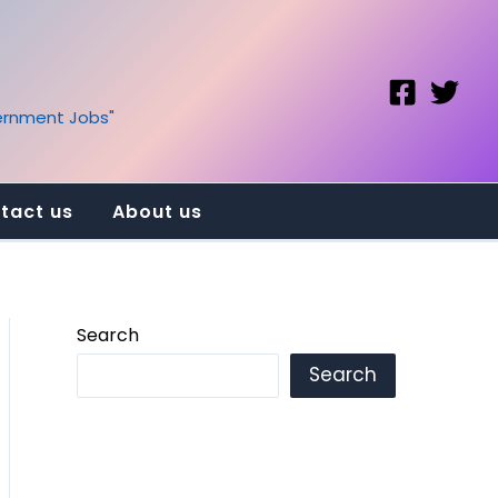
vernment Jobs"
tact us
About us
Search
Search