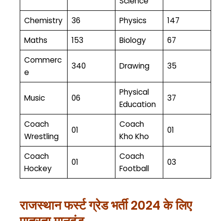
Science
Chemistry
36
Physics
147
Maths
153
Biology
67
Commerc
340
Drawing
35
e
Physical
Music
06
37
Education
Coach
Coach
01
01
Wrestling
Kho Kho
Coach
Coach
01
03
Hockey
Football
राजस्थान फर्स्ट ग्रेड भर्ती 2024 के लिए