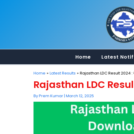
Skip
to
content
Home
Latest Notif
Home
Latest Results
Rajasthan LDC Result 2024 : कट
Rajasthan LDC Result 2
By
Prem Kumar
|
March 12, 2025