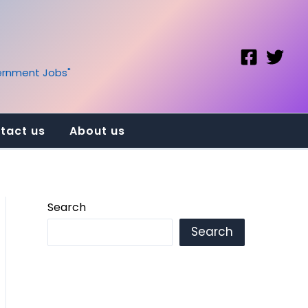
vernment Jobs"
tact us
About us
Search
Search