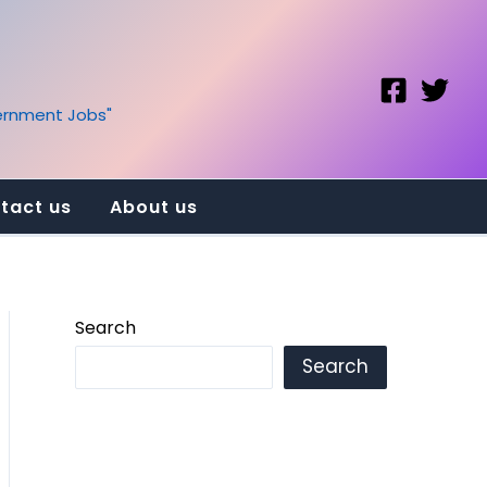
vernment Jobs"
tact us
About us
Search
Search