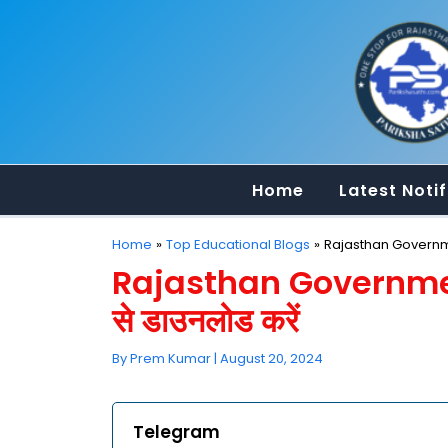
Skip
to
content
Home
Latest Notif
Home
Top Educational Blogs
Rajasthan Governmen
Rajasthan Governmen
से डाउनलोड करें
By
Prem Kumar
|
August 20, 2024
Telegram