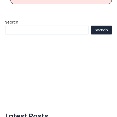
Search
Search
Latest Posts