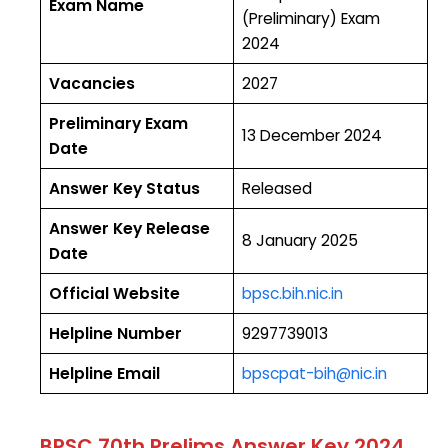
Exam Name
(Preliminary) Exam
2024
Vacancies
2027
Preliminary Exam
13 December 2024
Date
Answer Key Status
Released
Answer Key Release
8 January 2025
Date
Official Website
bpsc.bih.nic.in
Helpline Number
9297739013
Helpline Email
bpscpat-bih@nic.in
BPSC 70th Prelims Answer Key 2024